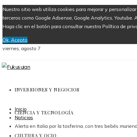
Nuestro sitio web utiliza cookies para mejorar y personaliza
terceros como Google Adsense, Google Analytics, Youtube. Al 
Haga clic en el botón para consultar nuestra Política de priv
Ok, Acepto
viernes, agosto 7
INVERSIONES Y NEGOCIOS
Inicio
CIENCIA Y TECNOLOGÍA
Noticias
Alerta en Italia por la tosferina, con tres bebés murie
CULTURA Y OCIO