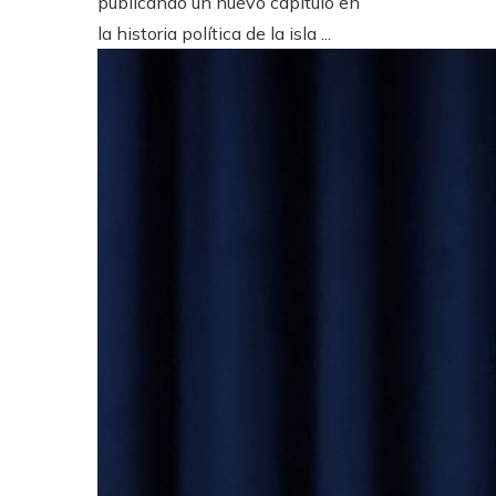
publicando un nuevo capítulo en
la historia política de la isla ...