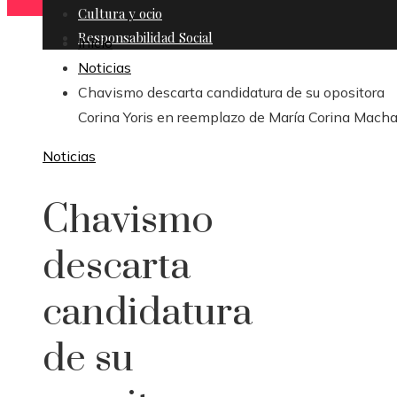
Cultura y ocio
Responsabilidad Social
Inicio
Noticias
Chavismo descarta candidatura de su opositora
Corina Yoris en reemplazo de María Corina Mach
Noticias
Chavismo
descarta
candidatura
de su