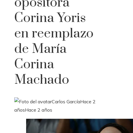
opositora
Corina Yoris
en reemplazo
de María
Corina
Machado
Carlos García
Hace 2
años
Hace 2 años