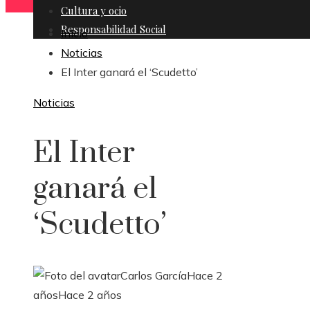
Cultura y ocio
Responsabilidad Social
Inicio
Noticias
El Inter ganará el ‘Scudetto’
Noticias
El Inter
ganará el
‘Scudetto’
Carlos García
Hace 2
años
Hace 2 años