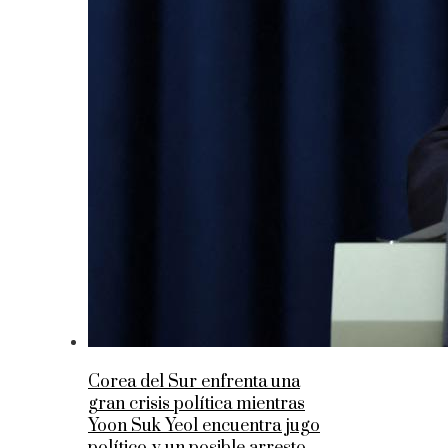
Corea del Sur enfrenta una
gran crisis política mientras
Yoon Suk Yeol encuentra jugo
político y un posible arresto