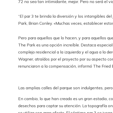
72 no sea tan intimidante, mejor. Pero no será el via
“El par 3 te brinda la diversión y los intangibles del
Park, Brian Conley. «Muchas veces, establecer estos
Pero para aquellos que lo hacen, y para aquellos q
The Park es una opción increíble. Destaca especia
complejo residencial a la izquierda y el agua a la d
Wagner, atraídos por el proyecto por su aspecto c
renunciaron a la compensación, informó The Fried 
Las amplias calles del parque son indulgentes, pero s
En cambio, lo que han creado es un gran estadio, c
desechos para captar su atención. La topografía on
se utiliza con gran efecto. El séptimo par 3 se jueg