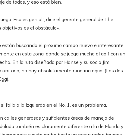
je de todos, y eso está bien.
 juego. Eso es genial”, dice el gerente general de The
 objetivos es el obstáculo».
ue están buscando el próximo campo nuevo e interesante,
lmente en esta zona, donde se juega mucho al golf con un
erecha. En la ruta diseñada por Hanse y su socio Jim
omunitario, no hay absolutamente ninguna agua. (Los dos
Egg).
i falla a la izquierda en el No. 1, es un problema.
on calles generosas y suficientes áreas de manejo de
dulada también es claramente diferente a la de Florida y
a ligeramente cuesta arriba hasta un green redan inverso.