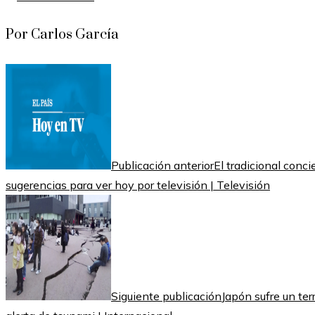
Por Carlos García
Publicación anterior
El tradicional conc
sugerencias para ver hoy por televisión | Televisión
Siguiente publicación
Japón sufre un ter