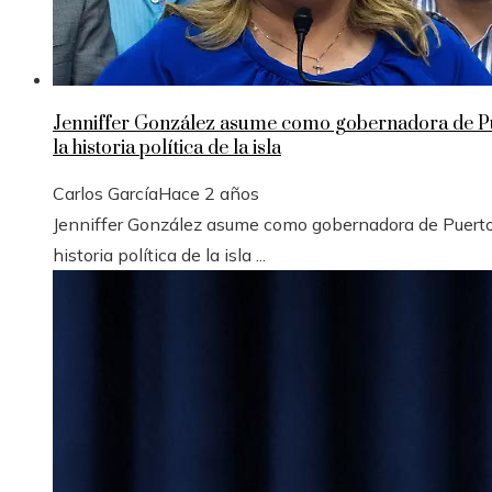
Jenniffer González asume como gobernadora de Pue
la historia política de la isla
Carlos García
Hace 2 años
Jenniffer González asume como gobernadora de Puerto 
historia política de la isla ...