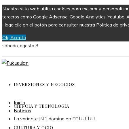
Nuestro sitio web utiliza cookies para mejorar y personaliza
terceros como Google Adsense, Google Analytics, Youtube. Al 
Haga clic en el botón para consultar nuestra Política de priv
Ok, Acepto
sábado, agosto 8
INVERSIONES Y NEGOCIOS
Inicio
CIENCIA Y TECNOLOGÍA
Noticias
La variante JN.1 domina en EE.UU. UU.
CULTURA Y OCIO