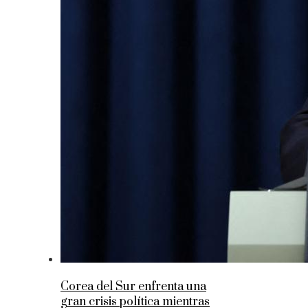
Corea del Sur enfrenta una
gran crisis política mientras