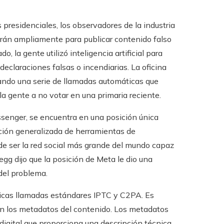
residenciales, los observadores de la industria
izarán ampliamente para publicar contenido falso
, la gente utilizó inteligencia artificial para
declaraciones falsas o incendiarias. La oficina
ando una serie de llamadas automáticas que
la gente a no votar en una primaria reciente.
senger, se encuentra en una posición única
pción generalizada de herramientas de
r de ser la red social más grande del mundo capaz
legg dijo que la posición de Meta le dio una
 del problema.
gicas llamadas estándares IPTC y C2PA. Es
 en los metadatos del contenido. Los metadatos
igital que proporciona una descripción técnica