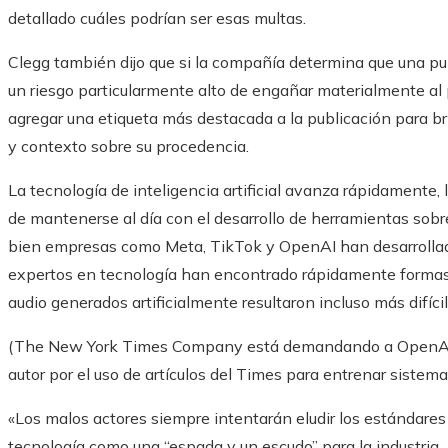
detallado cuáles podrían ser esas multas.
Clegg también dijo que si la compañía determina que una pub
un riesgo particularmente alto de engañar materialmente al
agregar una etiqueta más destacada a la publicación para bri
y contexto sobre su procedencia.
La tecnología de inteligencia artificial avanza rápidamente, 
de mantenerse al día con el desarrollo de herramientas sobr
bien empresas como Meta, TikTok y OpenAI han desarrollado
expertos en tecnología han encontrado rápidamente formas d
audio generados artificialmente resultaron incluso más difícil
(The New York Times Company está demandando a OpenAI y 
autor por el uso de artículos del Times para entrenar sistemas 
«Los malos actores siempre intentarán eludir los estándares 
tecnología como una “espada y un escudo” para la industria.