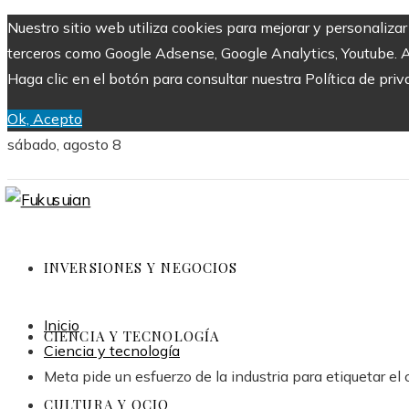
Nuestro sitio web utiliza cookies para mejorar y personaliza
terceros como Google Adsense, Google Analytics, Youtube. Al 
Haga clic en el botón para consultar nuestra Política de priv
Ok, Acepto
sábado, agosto 8
INVERSIONES Y NEGOCIOS
Inicio
CIENCIA Y TECNOLOGÍA
Ciencia y tecnología
Meta pide un esfuerzo de la industria para etiquetar e
CULTURA Y OCIO