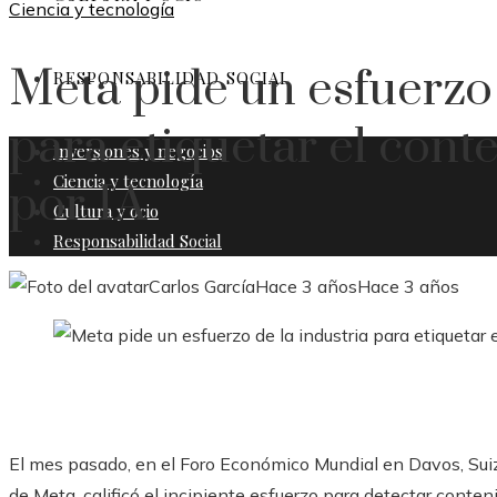
Ciencia y tecnología
Meta pide un esfuerzo 
RESPONSABILIDAD SOCIAL
para etiquetar el con
Inversiones y negocios
Ciencia y tecnología
por IA
Cultura y ocio
Responsabilidad Social
Carlos García
Hace 3 años
Hace 3 años
El mes pasado, en el Foro Económico Mundial en Davos, Suiz
de Meta, calificó el incipiente esfuerzo para detectar conte