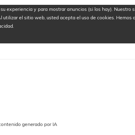
r su experiencia y para mostrar anuncios (si los hay). Nuestro 
utilizar el sitio web, usted acepta el uso de cookies. Hemos a
acidad.
l contenido generado por IA