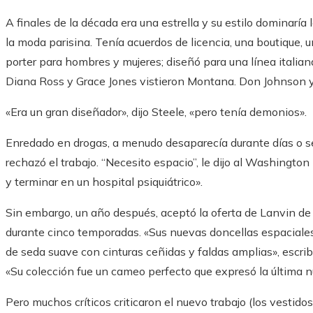
A finales de la década era una estrella y su estilo dominaría l
la moda parisina. Tenía acuerdos de licencia, una boutique, 
porter para hombres y mujeres; diseñó para una línea italian
Diana Ross y Grace Jones vistieron Montana. Don Johnson y 
«Era un gran diseñador», dijo Steele, «pero tenía demonios».
Enredado en drogas, a menudo desaparecía durante días o s
rechazó el trabajo. “Necesito espacio”, le dijo al Washington
y terminar en un hospital psiquiátrico».
Sin embargo, un año después, aceptó la oferta de Lanvin de d
durante cinco temporadas. «Sus nuevas doncellas espaciale
de seda suave con cinturas ceñidas y faldas amplias», escri
«Su colección fue un cameo perfecto que expresó la última nu
Pero muchos críticos criticaron el nuevo trabajo (los vestid