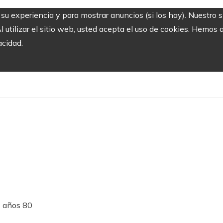
r su experiencia y para mostrar anuncios (si los hay). Nuestro 
utilizar el sitio web, usted acepta el uso de cookies. Hemos a
acidad.
s años 80