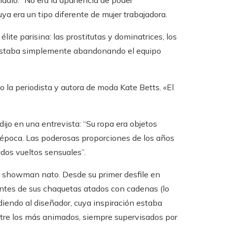
ñadió: “No era la apariencia de poder
a era un tipo diferente de mujer trabajadora.
te parisina: las prostitutas y dominatrices, los
o estaba simplemente abandonando el equipo
ono la periodista y autora de moda Kate Betts. «El
jo en una entrevista: “Su ropa era objetos
u época. Las poderosas proporciones de los años
ados vueltos sensuales”.
n showman nato. Desde su primer desfile en
antes de sus chaquetas atados con cadenas (lo
iendo al diseñador, cuya inspiración estaba
re los más animados, siempre supervisados ​​por