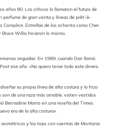
os años 80. Los críticos lo llamaron el futuro de
un perfume de gran venta y líneas de prêt-à-
a, Complice. Estrellas de los ochenta como Cher,
Bruce Willis hicieron lo mismo.
emanas seguidas. En 1989, cuando Dior llamó,
 Post ese año. «No quiero tener todo este dinero
iseñar su propia línea de alta costura y lo hizo
s son de una raza más amable, visten vestidos
bió Bernadine Morris en una reseña del Times.
eva era de la alta costura».
os asimétricos y los tops con cuentas de Montana