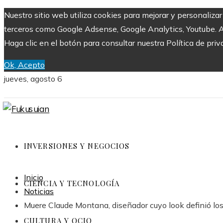
Nuestro sitio web utiliza cookies para mejorar y personaliza
terceros como Google Adsense, Google Analytics, Youtube. Al 
Haga clic en el botón para consultar nuestra Política de priv
Ok, Acepto
jueves, agosto 6
INVERSIONES Y NEGOCIOS
Inicio
CIENCIA Y TECNOLOGÍA
Noticias
Muere Claude Montana, diseñador cuyo look definió lo
CULTURA Y OCIO