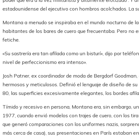
poder que era a la vez militarista y altamente erotizado”. Y a
estadounidense del ejecutivo con hombros acolchados. La suy
Montana a menudo se inspiraba en el mundo nocturno de la éli
habitantes de los bares de cuero que frecuentaba. Pero n
fetiche.
«Su sastrería era tan afilada como un bisturí», dijo por teléf
nivel de perfeccionismo era intenso».
Josh Patner, ex coordinador de moda de Bergdorf Goodman, di
hermosos y meticulosos. Definió el lenguaje de diseño de s
80, las superficies excesivamente elegantes, los bordes afil
Tímido y recesivo en persona, Montana era, sin embargo, u
1977, cuando envió modelos con trajes de cuero, con los tir
que generó comparaciones con los uniformes nazis, sorprend
más cerca de casa), sus presentaciones en París estaban ent