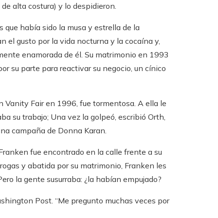
e alta costura) y lo despidieron.
que había sido la musa y estrella de la
 el gusto por la vida nocturna y la cocaína y,
amente enamorada de él. Su matrimonio en 1993
r su parte para reactivar su negocio, un cínico
 Vanity Fair en 1996, fue tormentosa. A ella le
a su trabajo; Una vez la golpeó, escribió Orth,
a una campaña de Donna Karan.
Franken fue encontrado en la calle frente a su
rogas y abatida por su matrimonio, Franken les
Pero la gente susurraba: ¿la habían empujado?
 Washington Post. “Me pregunto muchas veces por