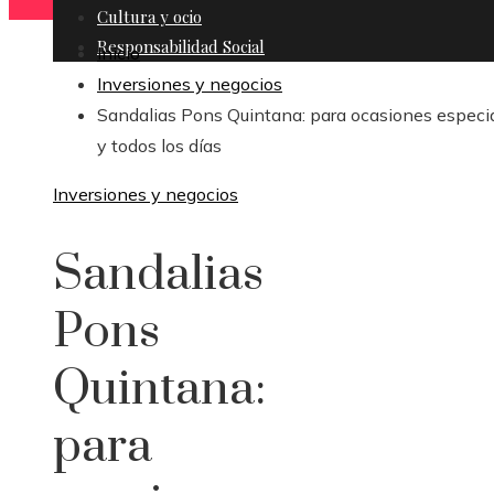
Cultura y ocio
Responsabilidad Social
Inicio
Inversiones y negocios
Sandalias Pons Quintana: para ocasiones especi
y todos los días
Inversiones y negocios
Sandalias
Pons
Quintana:
para