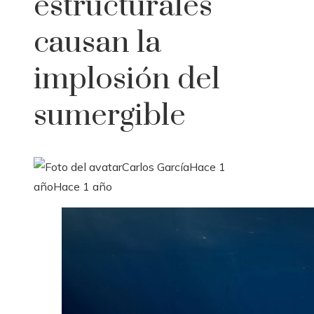
estructurales
causan la
implosión del
sumergible
Carlos García
Hace 1
año
Hace 1 año