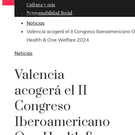
Cultura y ocio
Responsabilidad Social
Inicio
Noticias
Valencia acogerá el II Congreso Iberoamericano 
Health & One Welfare 2024
Noticias
Valencia
acogerá el II
Congreso
Iberoamericano