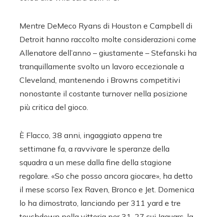
Mentre DeMeco Ryans di Houston e Campbell di
Detroit hanno raccolto molte considerazioni come
Allenatore dell’anno – giustamente – Stefanski ha
tranquillamente svolto un lavoro eccezionale a
Cleveland, mantenendo i Browns competitivi
nonostante il costante turnover nella posizione
più critica del gioco.
È Flacco, 38 anni, ingaggiato appena tre
settimane fa, a ravvivare le speranze della
squadra a un mese dalla fine della stagione
regolare. «So che posso ancora giocare», ha detto
il mese scorso l’ex Raven, Bronco e Jet. Domenica
lo ha dimostrato, lanciando per 311 yard e tre
touchdown nella vittoria per 31-27 sui Jaguars, la